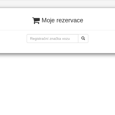
Moje rezervace
Fit Exterior Nano - Úterý 30.06. volné termíny: